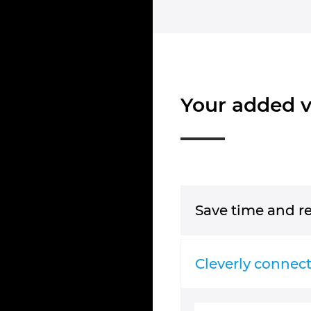
Your added v
Save time and r
Cleverly connec