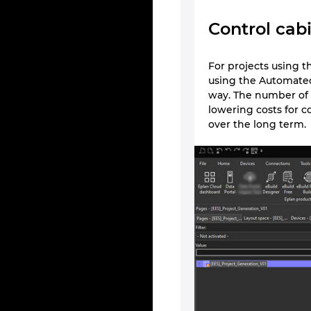
Control cab
For projects using t
using the Automated
way. The number of 
lowering costs for c
over the long term.