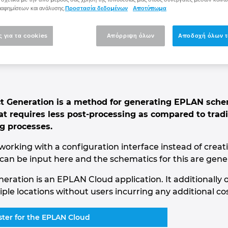
d Project Generation:
ιαφημίσεων και ανάλυσης.
Προστασία δεδομένων
Αποτύπωμα
ς για τα cookies
Απόρριψη όλων
Αποδοχή όλων τ
cs automatically
 Generation is a method for generating EPLAN schema
t requires less post-processing as compared to tradi
g processes.
s working with a configuration interface instead of cre
 can be input here and the schematics for this are gene
ation is an EPLAN Cloud application. It additionally off
le locations without users incurring any additional cost
ster for the EPLAN Cloud