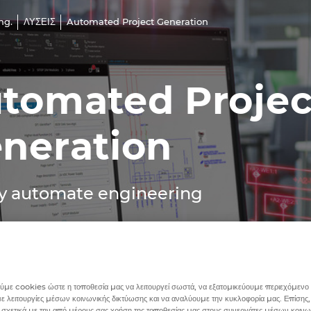
ng.
ΛΥΣΕΙΣ
Automated Project Generation
tomated Projec
neration
y automate engineering
με cookies ώστε η τοποθεσία μας να λειτουργεί σωστά, να εξατομικεύουμε περιεχόμενο κ
 λειτουργίες μέσων κοινωνικής δικτύωσης και να αναλύουμε την κυκλοφορία μας. Επίσης,
 σχετικά με την από μέρους σας χρήση της τοποθεσίας μας στους συνεργάτες μέσων κοινω