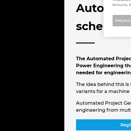
Automate
δικτύωσης, δ
Ρυθμίσει
schemati
The Automated Project
Power Engineering tha
needed for engineerin
The idea behind this i
variants for a machine
Automated Project Gener
engineering from multip
Regi