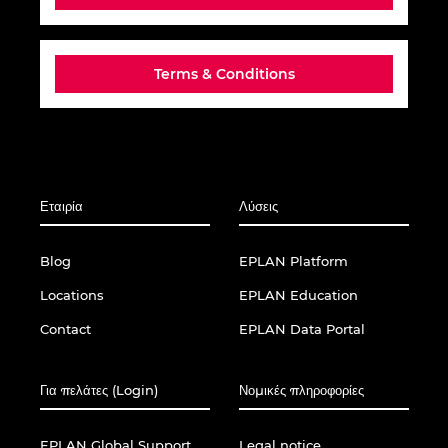
Κολομβία
Terms & Conditions
Κροατία
Λιθουανία
Λουξεμβούργο
Εταιρία
Λύσεις
Μαλαισία
Blog
EPLAN Platform
Μεξικό
Locations
EPLAN Education
Contact
EPLAN Data Portal
Μπρουνέι
Νέα Ζηλανδία
Για πελάτες (Login)
Νομικές πληροφορίες
Νορβηγία
EPLAN Global Support
Legal notice