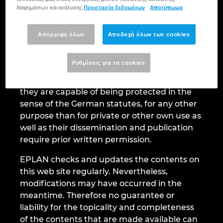
Βραζιλία
διαφημίσεων και ανάλυσης.
Προστασία δεδομένων
Αποτύπωμα
Αυτοματοποιημένη Σχεδίαση
Φοιτητές
Γαλλία
The contents and structure of the web site
Απόρριψη όλων
Αποδοχή όλων των cookies
EPLAN Collaboration Apps
are protected by copyright. Reproduction of
Γερμανία
any of the contents or structure elements, in
Ρυθμίσεις για τα cookies
particular, texts, text parts, image material,
graphics and design elements, in as far as
Δανία
they are capable of being protected in the
sense of the German statutes, for any other
Ελβετία
purpose than for private or other own use as
well as their dissemination and publication
Ελλάδα
require prior written permission.
Ηνωμένα Αραβικά Εμιράτα
EPLAN checks and updates the contents on
this web site regularly. Nevertheless,
Ηνωμένο Βασίλειο
modifications may have occurred in the
meantime. Therefore no guarantee or
liability for the topicality and completeness
ΗΠΑ
of the contents that are made available can