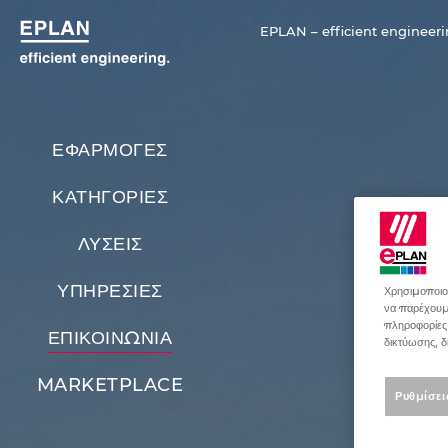
EPLAN – efficient engineeri
ΕΦΑΡΜΟΓΕΣ
ΚΑΤΗΓΟΡΙΕΣ
ΛΥΣΕΙΣ
ΥΠΗΡΕΣΙΕΣ
Χρησιμοποιού
να παρέχουμε
πληροφορίες
ΕΠΙΚΟΙΝΩΝΙΑ
δικτύωσης, δ
MARKETPLACE
Ρυθμίσει