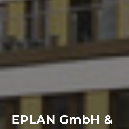
Κολομβία
Κροατία
Λιθουανία
Λουξεμβούργο
Μαλαισία
Μεξικό
Μπρουνέι
Νέα Ζηλανδία
EPLAN GmbH &
Νορβηγία