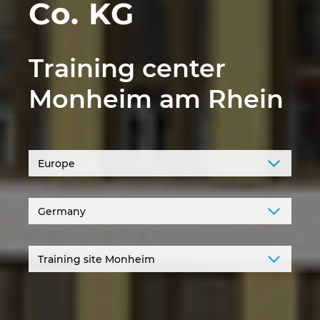
Co. KG
Νότια Αφρική
Training center
Νότια Κορέα
Monheim am Rhein
Ολλανδία
Ουγγαρία
Ουκρανία
Περού
Πολωνία
Πορτογαλία