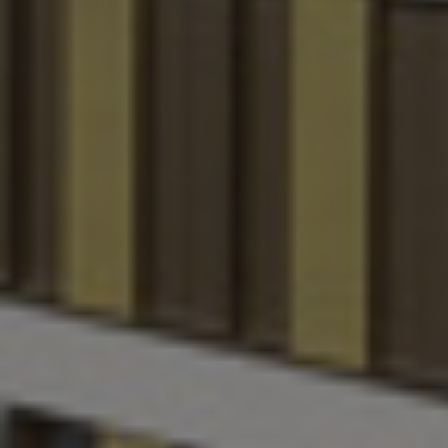
Τσεχία
Φιλιππίνες
Φινλανδία
Χιλή