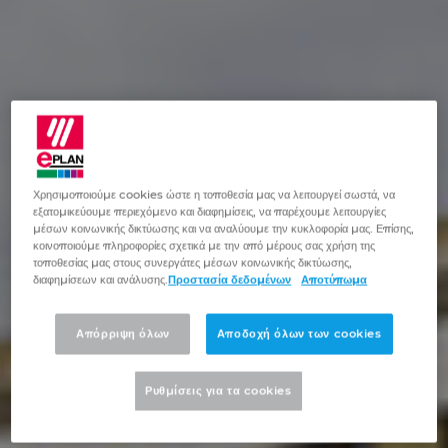
Βραζιλία
Αυτοματοποιημένη Σχεδίαση
Φοιτητές
Γαλλία
EPLAN Collaboration Apps
Γερμανία
Δανία
Χρησιμοποιούμε cookies ώστε η τοποθεσία μας να λειτουργεί σωστά, να
εξατομικεύουμε περιεχόμενο και διαφημίσεις, να παρέχουμε λειτουργίες
Ελβετία
μέσων κοινωνικής δικτύωσης και να αναλύουμε την κυκλοφορία μας. Επίσης,
κοινοποιούμε πληροφορίες σχετικά με την από μέρους σας χρήση της
τοποθεσίας μας στους συνεργάτες μέσων κοινωνικής δικτύωσης,
Ελλάδα
διαφημίσεων και ανάλυσης.
Προστασία δεδομένων
Αποτύπωμα
Ηνωμένα Αραβικά Εμιράτα
Απόρριψη όλων
Αποδοχή όλων των cookies
Ηνωμένο Βασίλειο
Ρυθμίσεις για τα cookies
ΗΠΑ