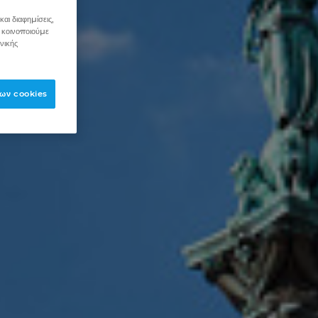
αι διαφημίσεις,
 κοινοποιούμε
νικής
ων cookies