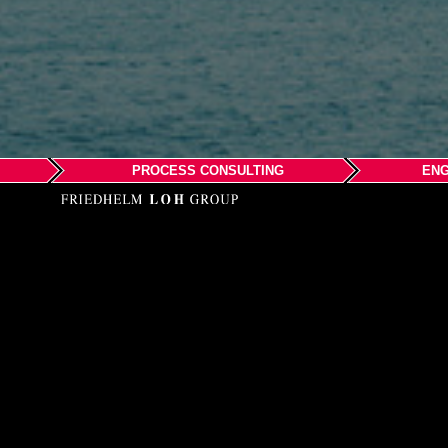
PROCESS CONSULTING
ENG
Ecodesign & Automati
2B Mana Place
Wiri
Manukau City
Auckland 2241