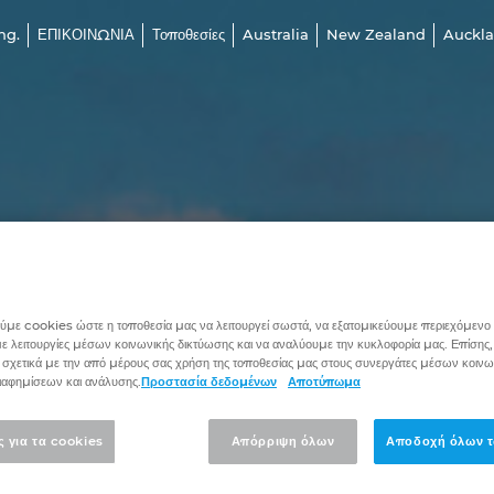
ng.
ΕΠΙΚΟΙΝΩΝΙΑ
Τοποθεσίες
Australia
New Zealand
Auckl
με cookies ώστε η τοποθεσία μας να λειτουργεί σωστά, να εξατομικεύουμε περιεχόμενο κ
 λειτουργίες μέσων κοινωνικής δικτύωσης και να αναλύουμε την κυκλοφορία μας. Επίσης,
 σχετικά με την από μέρους σας χρήση της τοποθεσίας μας στους συνεργάτες μέσων κοινω
ιαφημίσεων και ανάλυσης.
Προστασία δεδομένων
Αποτύπωμα
ς για τα cookies
Απόρριψη όλων
Αποδοχή όλων τ