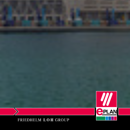
Νότια Αφρική
Νότια Κορέα
Ολλανδία
Ουγγαρία
Ουκρανία
Περού
Πολωνία
Πορτογαλία