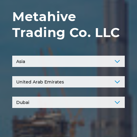
Ιαπωνία
Metahive
Ινδία
Trading Co. LLC
Ινδονησία
Ιρλανδία
Ισπανία
Ισραήλ
Ιταλία
Καναδάς
Κίνα