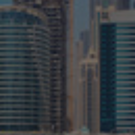
Κολομβία
Κροατία
Λιθουανία
Λουξεμβούργο
Μαλαισία
Μεξικό
Μπρουνέι
Νέα Ζηλανδία
Νορβηγία