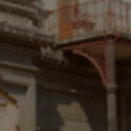
Κολομβία
Κροατία
Λιθουανία
Λουξεμβούργο
Μαλαισία
Μεξικό
Μπρουνέι
Νέα Ζηλανδία
Νορβηγία