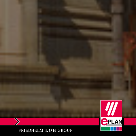
Νότια Αφρική
Νότια Κορέα
Ολλανδία
Ουγγαρία
Ουκρανία
Περού
Πολωνία
Πορτογαλία